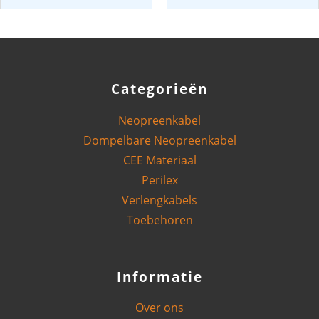
4G1,5mm²
5G16mm²
|
|
Per
Per
Meter
Meter
aantal
aantal
Categorieën
Neopreenkabel
Dompelbare Neopreenkabel
CEE Materiaal
Perilex
Verlengkabels
Toebehoren
Informatie
Over ons