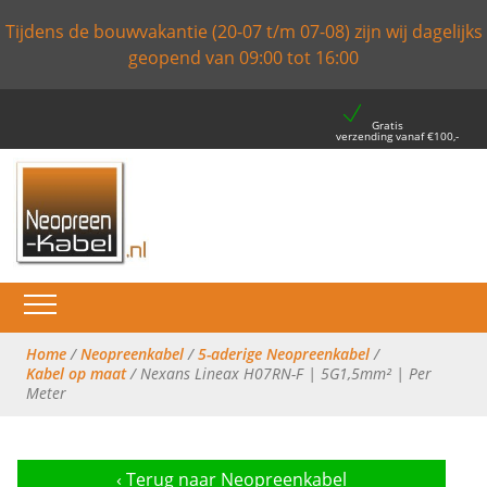
Tijdens de bouwvakantie (20-07 t/m 07-08) zijn wij dagelijks
geopend van 09:00 tot 16:00
Gratis
verzending vanaf €100,-
Home
/
Neopreenkabel
/
5-aderige Neopreenkabel
/
Kabel op maat
/ Nexans Lineax H07RN-F | 5G1,5mm² | Per
Meter
‹
Terug naar Neopreenkabel