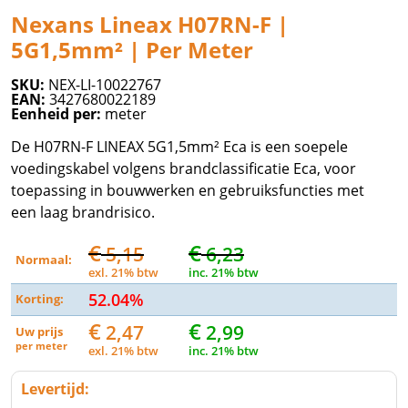
Nexans Lineax H07RN-F |
5G1,5mm² | Per Meter
SKU:
NEX-LI-10022767
EAN:
3427680022189
Eenheid per:
meter
De H07RN-F LINEAX 5G1,5mm² Eca is een soepele
voedingskabel volgens brandclassificatie Eca, voor
toepassing in bouwwerken en gebruiksfuncties met
een laag brandrisico.
€
€
5,15
6,23
Normaal:
exl. 21% btw
inc. 21% btw
52.04%
Korting:
€
€
2,47
2,99
Uw prijs
per
meter
exl. 21% btw
inc. 21% btw
Levertijd: