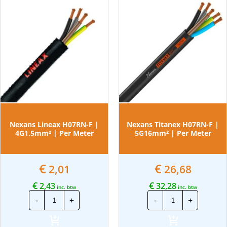
Nexans Lineax H07RN-F |
Nexans Titanex H07RN-F |
4G1,5mm² | Per Meter
5G16mm² | Per Meter
€
€
2,01
26,68
€
€
2,43
32,28
inc. btw
inc. btw
Nexans
Nexans
-
+
-
+
Lineax
Titanex
H07RN-
H07RN-
F
F
|
|