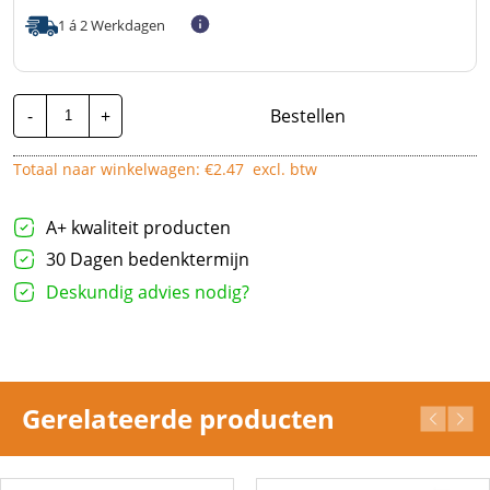
1 á 2 Werkdagen
Nexans
-
+
Bestellen
Lineax
H07RN-
F
Totaal naar winkelwagen: €
2.47
excl. btw
|
5G1,5mm²
|
Per
A+ kwaliteit producten
Meter
aantal
30 Dagen bedenktermijn
Deskundig advies nodig?
Gerelateerde producten