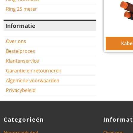
Ring 25 meter
Informatie
Over ons
Kabe
Bestelproces
Klantenservice
Garantie en retourneren
Algemene voorwaarden
Privacybeleid
Categorieën
Informat
Neopreenkabel
Over ons