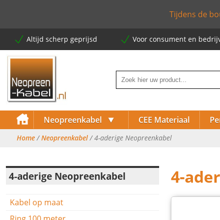
Tijdens de bo
Altijd scherp geprijsd
Voor consument en bedrij
⯆
Neopreenkabel
CEE Materiaal
Pe
Home
/
Neopreenkabel
/ 4-aderige Neopreenkabel
⯈
4-ade
4-aderige Neopreenkabel
⯈
Kabel op maat
⯈
Ring 100 meter