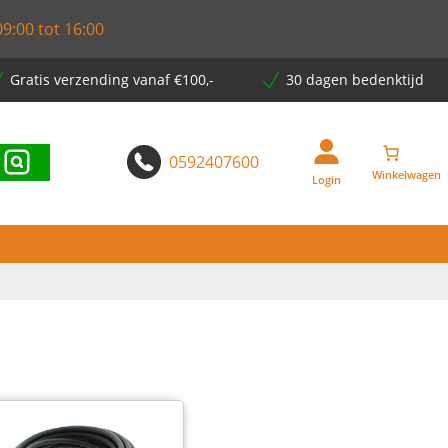
9:00 tot 16:00
Gratis verzending vanaf €100,-
30 dagen bedenktijd
0592407600
Login