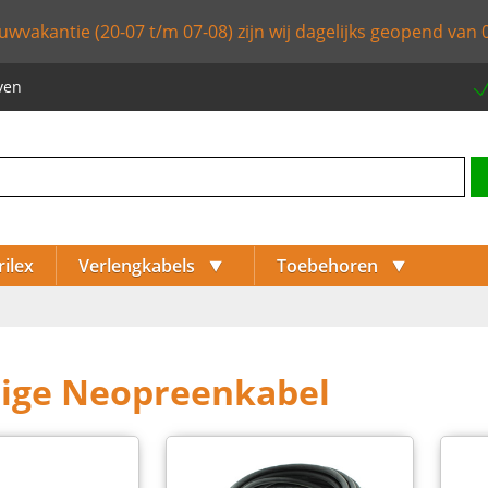
uwvakantie (20-07 t/m 07-08) zijn wij dagelijks geopend van 0
ven
⯆
⯆
rilex
Verlengkabels
Toebehoren
rige Neopreenkabel
⯈
⯈