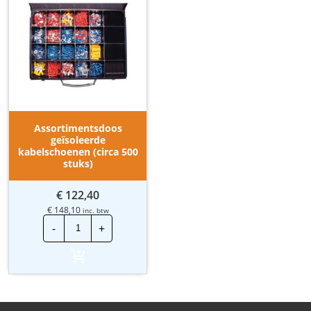
Assortimentsdoos
geïsoleerde
kabelschoenen (circa 500
stuks)
€
122,40
€
148,10
inc. btw
Assortimentsdoos
-
+
geïsoleerde
kabelschoenen
(circa
500
stuks)
aantal