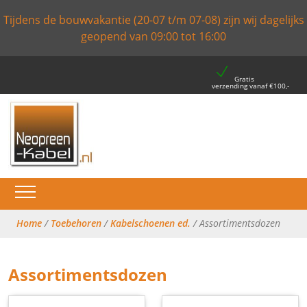
Tijdens de bouwvakantie (20-07 t/m 07-08) zijn wij dagelijks
geopend van 09:00 tot 16:00
Gratis
verzending vanaf €100,-
Home
/
Toebehoren
/
Kabelschoenen ed.
/ Assortimentsdozen
Assortimentsdozen