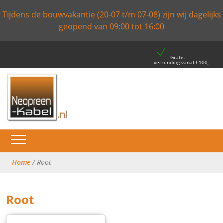
Tijdens de bouwvakantie (20-07 t/m 07-08) zijn wij dagelijks
geopend van 09:00 tot 16:00
Gratis
verzending vanaf €100,-
Home
/ Root
Root