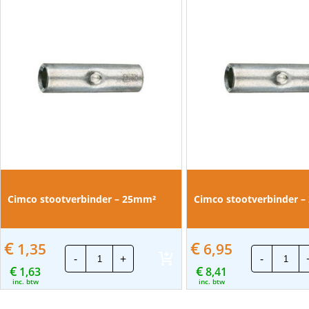
Cimco stootverbinder – 25mm²
Cimco stootverbinder 
€
€
1,35
6,95
Cimco
Cim
-
+
-
stootverbinder
stoo
€
€
1,63
-
8,41
-
25mm²
240
inc. btw
inc. btw
aantal
aant