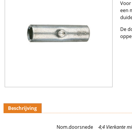
Voor 
een 
duide
De do
oppe
Beschrijving
Nom.doorsnede
4;4 Vierkante mi