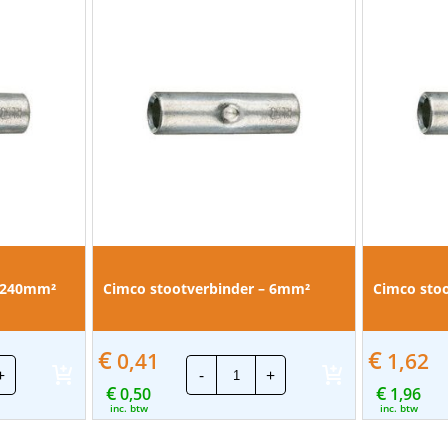
– 240mm²
Cimco stootverbinder – 6mm²
Cimco sto
€
€
0,41
1,62
co
Cimco
+
-
+
tverbinder
stootverbinder
€
€
0,50
-
1,96
mm²
6mm²
inc. btw
inc. btw
al
aantal