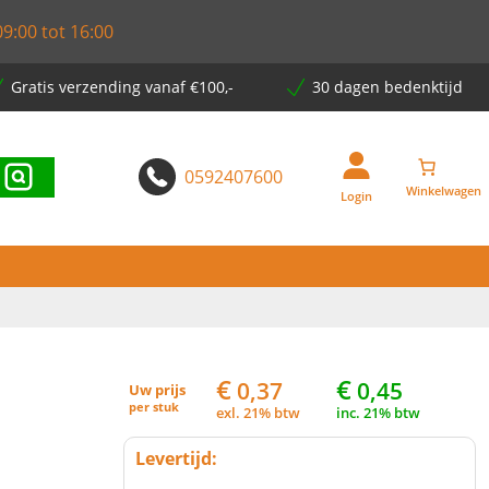
9:00 tot 16:00
Gratis verzending vanaf €100,-
30 dagen bedenktijd
0592407600
Login
€
€
0,37
0,45
Uw prijs
per
stuk
exl. 21% btw
inc. 21% btw
Levertijd: