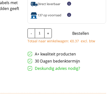
kabels met
Direct leverbaar
dden geeft
137 op voorraad
Cimco
-
+
Bestellen
stootverbinder
-
Totaal naar winkelwagen: €
0.37
excl. btw
4mm²
aantal
A+ kwaliteit producten
30 Dagen bedenktermijn
Deskundig advies nodig?