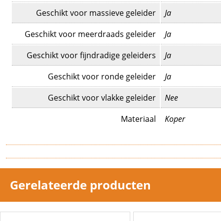
Geschikt voor massieve geleider
Ja
Geschikt voor meerdraads geleider
Ja
Geschikt voor fijndradige geleiders
Ja
Geschikt voor ronde geleider
Ja
Geschikt voor vlakke geleider
Nee
Materiaal
Koper
Oppervlaktebescherming
Vertind
Verbindingswijze
Stootverbinder
Gerelateerde producten
Aantal aftakkingen
2
Oliestop/tussenstuk
Nee