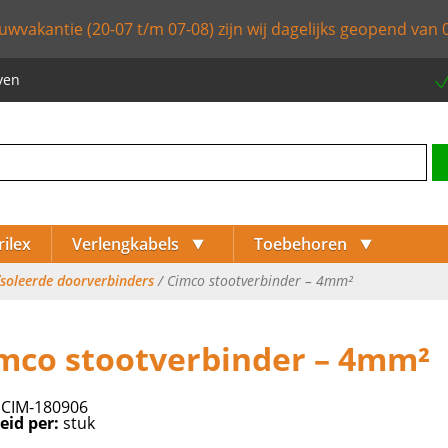
uwvakantie (20-07 t/m 07-08) zijn wij dagelijks geopend van 0
ven
⯆
⯆
rilex
Verlengkabels
Toebehoren
soleerde doorverbinders
/ Cimco stootverbinder – 4mm²
mco stootverbinder – 4mm²
⯈
:
CIM-180906
⯈
eid per:
stuk