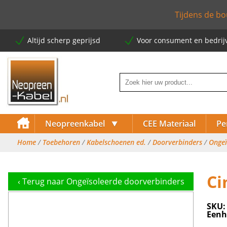
Tijdens de bo
Altijd scherp geprijsd
Voor consument en bedrij
⯆
Neopreenkabel
CEE Materiaal
Pe
Home
/
Toebehoren
/
Kabelschoenen ed.
/
Doorverbinders
/
Ongeï
⯈
Ci
‹
Terug naar Ongeïsoleerde doorverbinders
⯈
SKU
⯈
Eenh