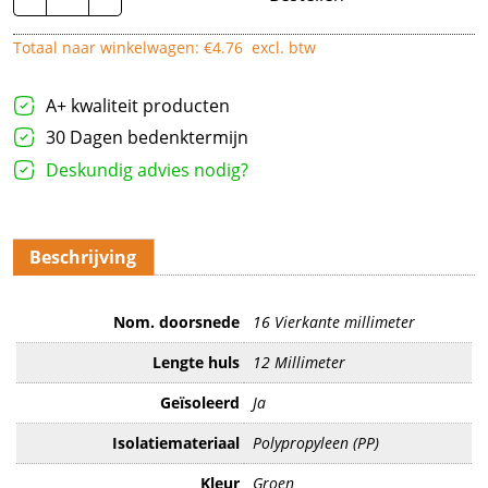
|
10mm²
Totaal naar winkelwagen: €
4.76
excl. btw
-
Ivoor
|
100
A+ kwaliteit producten
stuks
aantal
30 Dagen bedenktermijn
Deskundig advies nodig?
Beschrijving
Nom. doorsnede
16 Vierkante millimeter
Lengte huls
12 Millimeter
Geïsoleerd
Ja
Isolatiemateriaal
Polypropyleen (PP)
Kleur
Groen