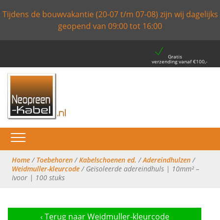
Tijdens de bouwvakantie (20-07 t/m 07-08) zijn wij dagelijks
geopend van 09:00 tot 16:00
Gratis
verzending vanaf €100,-
Home
/
Toebehoren
/
Kabelschoenen ed.
/
Adereindhulzen
/
Weidmuller-kleurcode
/ Geïsoleerde adereindhuls | 10mm² –
Ivoor | 100 stuks
‹
Terug naar Weidmuller-kleurcode