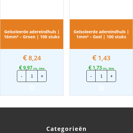
Geïsoleerde adereindhuls |
Geïsoleerde adereindhuls |
16mm² – Groen | 100 stuks
1mm² – Geel | 100 stuks
€
€
8,24
1,43
€
€
9,97
1,73
inc. btw
inc. btw
Geïsoleerde
Geïsoleerde
-
+
-
+
adereindhuls
adereindhuls
|
|
16mm²
1mm²
-
-
Groen
Geel
|
|
100
100
stuks
stuks
aantal
aantal
Categorieën