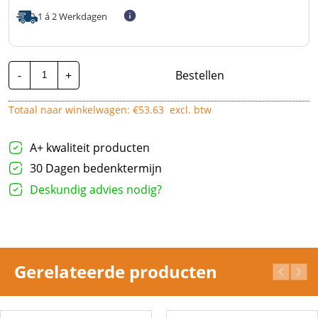
1 á 2 Werkdagen
Nexans
-
+
Bestellen
Lineax
H07RN-
F
Totaal naar winkelwagen: €
53.63
excl. btw
|
5G35mm²
|
Per
A+ kwaliteit producten
Meter
aantal
30 Dagen bedenktermijn
Deskundig advies nodig?
Gerelateerde producten