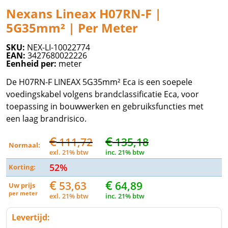
Nexans Lineax H07RN-F |
5G35mm² | Per Meter
SKU:
NEX-LI-10022774
EAN:
3427680022226
Eenheid per:
meter
De H07RN-F LINEAX 5G35mm² Eca is een soepele
voedingskabel volgens brandclassificatie Eca, voor
toepassing in bouwwerken en gebruiksfuncties met
een laag brandrisico.
€
€
111,72
135,18
Normaal:
exl. 21% btw
inc. 21% btw
52%
Korting:
€
€
53,63
64,89
Uw prijs
per
meter
exl. 21% btw
inc. 21% btw
Levertijd: