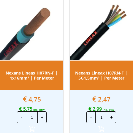
Nexans Lineax H07RN-F |
Nexans Lineax H07RN-F |
1x16mm² | Per Meter
5G1,5mm² | Per Meter
€
€
4,75
2,47
€
€
5,75
2,99
inc. btw
inc. btw
Nexans
Nexans
-
+
-
+
Lineax
Lineax
H07RN-
H07RN-
F
F
|
|