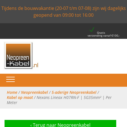
Tijdens de bouwvakantie (20-07 t/m 07-08) zijn wij dagelijks
geopend van 09:00 tot 16:00
Gratis
verzending vanaf €100,-
Home
/
Neopreenkabel
/
5-aderige Neopreenkabel
/
Kabel op maat
/ Nexans Lineax H07RN-F | 5G35mm² | Per
Meter
‹
Terug naar Neopreenkabel