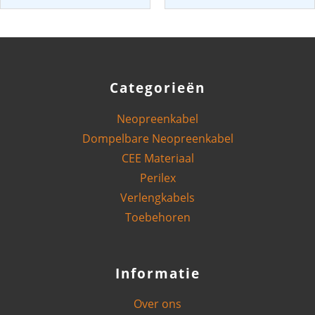
1x16mm²
5G1,5mm²
|
|
Per
Per
Meter
Meter
aantal
aantal
Categorieën
Neopreenkabel
Dompelbare Neopreenkabel
CEE Materiaal
Perilex
Verlengkabels
Toebehoren
Informatie
Over ons