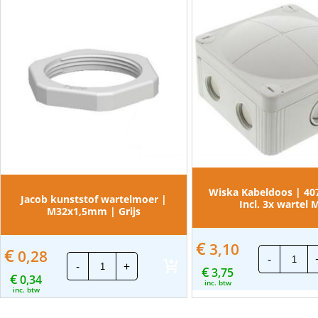
Wiska Kabeldoos | 407 
Jacob kunststof wartelmoer |
Incl. 3x wartel 
M32x1,5mm | Grijs
€
3,10
Wisk
€
0,28
Jacob
-
Kab
-
+
kunststof
€
3,75
|
€
0,34
wartelmoer
407
inc. btw
|
inc. btw
-
M32x1,5mm
Grijs
|