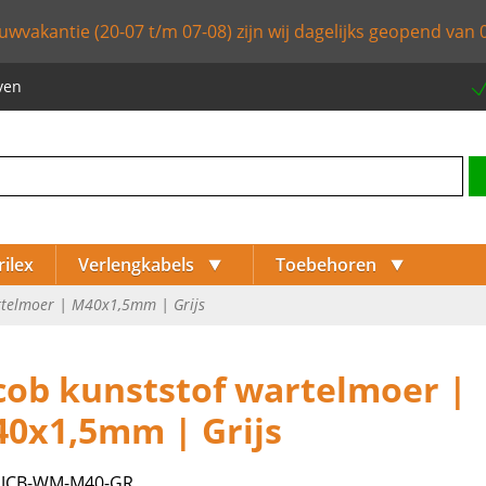
uwvakantie (20-07 t/m 07-08) zijn wij dagelijks geopend van 0
ven
⯆
⯆
rilex
Verlengkabels
Toebehoren
rtelmoer | M40x1,5mm | Grijs
cob kunststof wartelmoer |
⯈
0x1,5mm | Grijs
⯈
:
JCB-WM-M40-GR