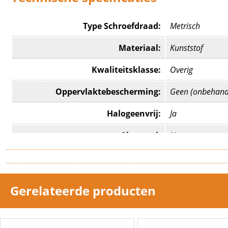
Type Schroefdraad:
Metrisch
Materiaal:
Kunststof
Kwaliteitsklasse:
Overig
Oppervlaktebescherming:
Geen (onbehand
Halogeenvrij:
Ja
Glasvezel:
Nee
Slagvast:
Ja
Kleur:
Lichtgrijs
Gerelateerde producten