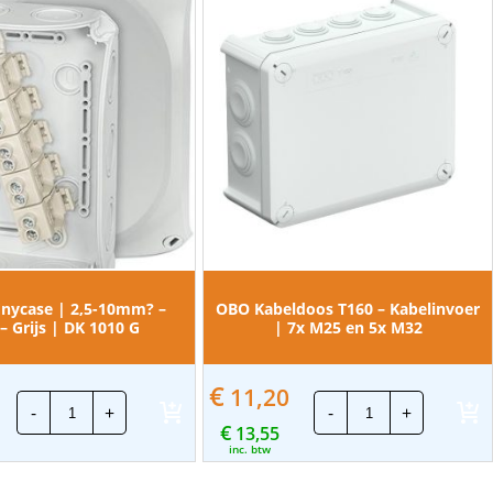
Enycase | 2,5-10mm? –
OBO Kabeldoos T160 – Kabelinvoer
– Grijs | DK 1010 G
| 7x M25 en 5x M32
€
11,20
Hensel
OBO
-
+
-
+
Enycase
Kabeldoos
€
|
13,55
T160
2,5-
-
inc. btw
10mm?
Kabelinvoer
-
|