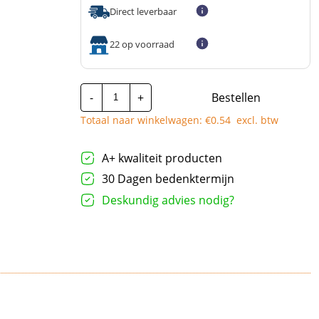
Direct leverbaar
22 op voorraad
Jacob
-
+
Bestellen
kunststof
wartelmoer
Totaal naar winkelwagen: €
0.54
excl. btw
|
M40x1,5mm
|
Grijs
A+ kwaliteit producten
aantal
30 Dagen bedenktermijn
Deskundig advies nodig?