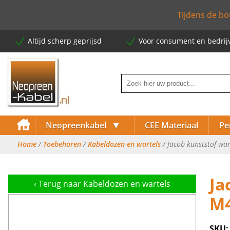
Tijdens de bo
Altijd scherp geprijsd
Voor consument en bedrij
⯆
Neopreenkabel
CEE Materiaal
Pe
Home
/
Toebehoren
/
Kabeldozen en wartels
/ Jacob kunststof wa
⯈
Ja
‹
Terug naar Kabeldozen en wartels
⯈
M4
⯈
SKU