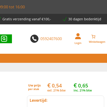
9:00 tot 16:00
Gratis verzending vanaf €100,-
30 dagen bedenktijd
0592407600
Login
€
€
0,54
0,65
Uw prijs
per
stuk
exl. 21% btw
inc. 21% btw
Levertijd: