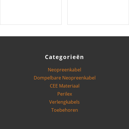
-
32A
4P
-
-
5P
Male
-
|
Male
Rood
|
aantal
Rood
aantal
Categorieën
Neopreenkabel
Dompelbare Neopreenkabel
CEE Materiaal
Perilex
Verlengkabels
Toebehoren