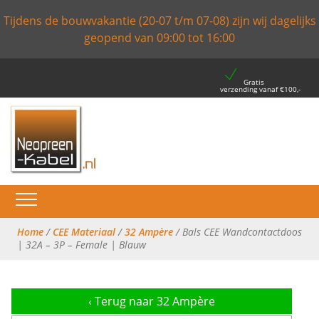
Tijdens de bouwvakantie (20-07 t/m 07-08) zijn wij dagelijks
geopend van 09:00 tot 16:00
Gratis
verzending vanaf €100,-
Home
/
CEE Materiaal
/
32 Ampère
/ Bals CEE Wandcontactdoos
| 32A – 3P – Female | Blauw
‹
Terug naar 32 Ampère