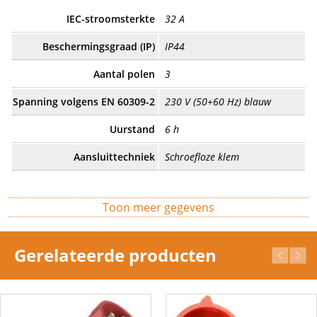
IEC-stroomsterkte
32 A
Beschermingsgraad (IP)
IP44
Aantal polen
3
Spanning volgens EN 60309-2
230 V (50+60 Hz) blauw
Uurstand
6 h
Aansluittechniek
Schroefloze klem
Bevestigingswijze
Buitenbevestiging
Toon meer gegevens
Contactmateriaal
CuZn
Geïsoleerde montage
Ja
Gerelateerde producten
Kabelinvoer
Schroefwartel
Kenkleur
Blauw