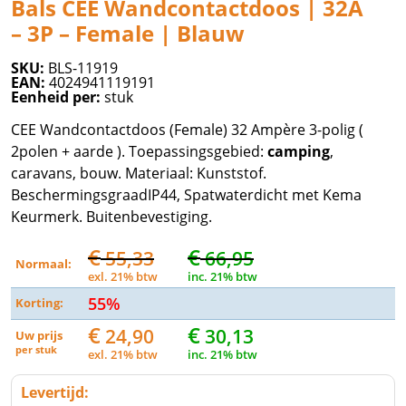
Bals CEE Wandcontactdoos | 32A
– 3P – Female | Blauw
SKU:
BLS-11919
EAN:
4024941119191
Eenheid per:
stuk
CEE Wandcontactdoos (Female) 32 Ampère 3-polig (
2polen + aarde ). Toepassingsgebied:
camping
,
caravans, bouw. Materiaal: Kunststof.
BeschermingsgraadIP44, Spatwaterdicht met Kema
Keurmerk. Buitenbevestiging.
€
€
55,33
66,95
Normaal:
exl. 21% btw
inc. 21% btw
55%
Korting:
€
€
24,90
30,13
Uw prijs
per
stuk
exl. 21% btw
inc. 21% btw
Levertijd: