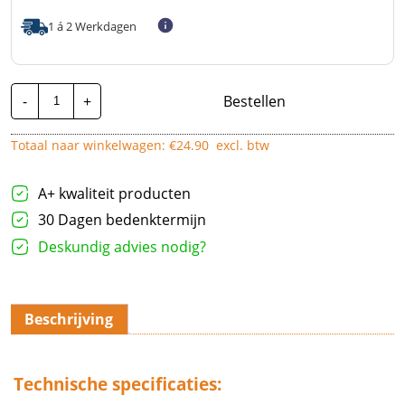
1 á 2 Werkdagen
Bals
-
+
Bestellen
CEE
Wandcontactdoos
|
Totaal naar winkelwagen: €
24.90
excl. btw
32A
-
3P
-
A+ kwaliteit producten
Female
|
30 Dagen bedenktermijn
Blauw
Deskundig advies nodig?
aantal
Beschrijving
Technische specificaties: