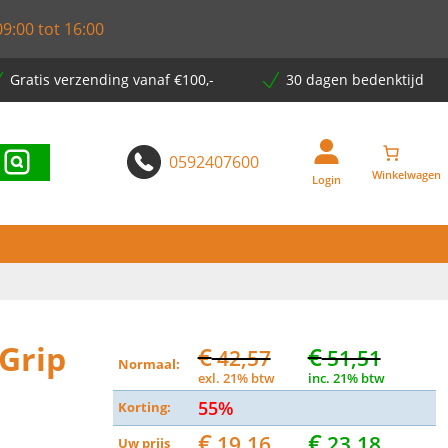
9:00 tot 16:00
Gratis verzending vanaf €100,-
30 dagen bedenktijd
0592407600
Login
-Grip
€
€
42,57
51,51
Normaal:
exl. 21% btw
inc. 21% btw
55%
Korting:
€
€
19,16
23,18
Uw prijs