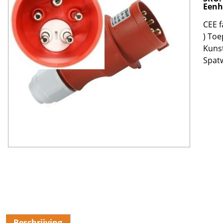
Eenh
CEE f
) Toe
Kunst
Spat
Beschrijving