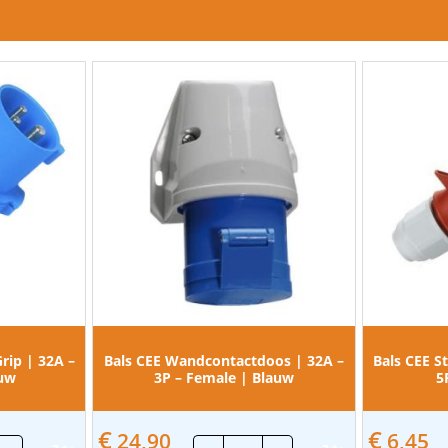
rip | 32A –
Bals CEE Wandcontactdoos | 32A –
Bals CEE S
auw
3P – Female | Blauw
5
€
€
24,90
6,45
s
Bals