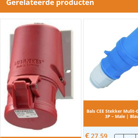
Gerelateerde producten
Aansluittechniek
Schroefklem
Kabelinvoer
Wartel
Insteekrichting
Recht
Materiaal
Kunststof
type
male
REACH
Nee
Bals CEE Stekker Mulit-G
3P – Male | Bl
€
27,59
Bal