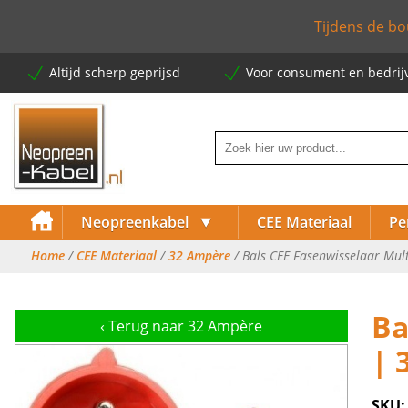
Tijdens de bo
Altijd scherp geprijsd
Voor consument en bedrij
⯆
Neopreenkabel
CEE Materiaal
Pe
Home
/
CEE Materiaal
/
32 Ampère
/ Bals CEE Fasenwisselaar Mul
⯈
Ba
‹
Terug naar 32 Ampère
⯈
| 
⯈
SKU