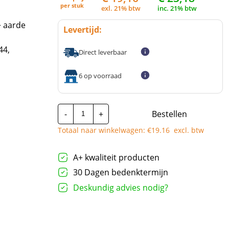
per
stuk
exl. 21% btw
inc. 21% btw
+ aarde
Levertijd:
44,
Direct leverbaar
6 op voorraad
Bals
-
+
Bestellen
CEE
Fasenwisselaar
Totaal naar winkelwagen: €
19.16
excl. btw
Multi-
Grip
|
32A
A+ kwaliteit producten
-
30 Dagen bedenktermijn
5P
-
Deskundig advies nodig?
Male
|
Rood
aantal