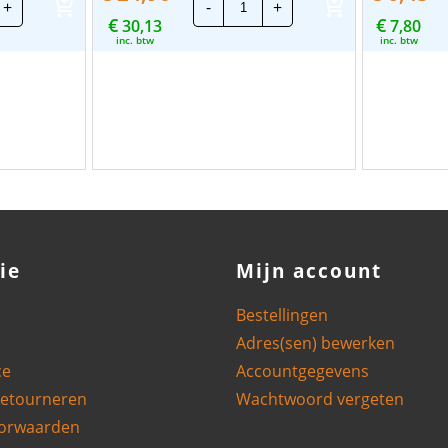
+
-
+
CEE
€
€
kker
30,13
Wandcontactdoos
7,80
it-
|
inc. btw
inc. btw
p
32A
-
3P
-
Female
|
e
Blauw
aantal
uw
tal
ie
Mijn account
Bestellingen
Adres(sen) bewerken
ce
Accountgegevens
retourneren
Wachtwoord vergeten
orwaarden