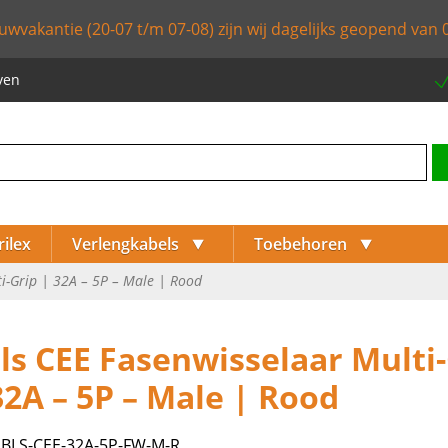
uwvakantie (20-07 t/m 07-08) zijn wij dagelijks geopend van 0
ven
⯆
⯆
rilex
Verlengkabels
Toebehoren
ti-Grip | 32A – 5P – Male | Rood
ls CEE Fasenwisselaar Multi
⯈
32A – 5P – Male | Rood
⯈
:
BLS-CEE-32A-5P-FW-M-R