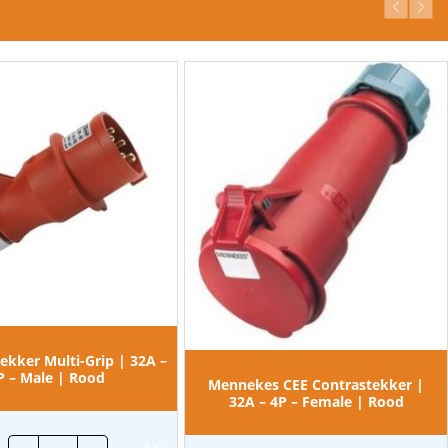
tekker Multi-Grip | 32A –
P – Male | Rood
Mennekes CEE Contrastekker |
32A – 4P – Female | Rood
Bals