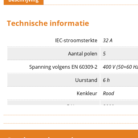
Technische informatie
IEC-stroomsterkte
32 A
Aantal polen
5
Spanning volgens EN 60309-2
400 V (50+60 Hz
Uurstand
6 h
Kenkleur
Rood
RAL-nummer
3000
Met fasewisseling
Ja
Beschermingsgraad (IP)
IP44