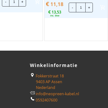
-
+
CEE
€
11,18
Mennekes
Stekker
-
+
CEE
Multi-
€
13,53
Contrastekker
Grip
|
inc. btw
|
32A
32A
-
-
4P
5P
-
-
Female
Male
|
|
Rood
Rood
aantal
aantal
Winkelinformatie
Fokkerstraat 18
9403 AP Assen
Nederland
info@neopreen-kabel.nl
0592407600