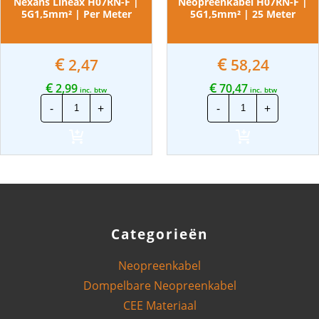
Nexans Lineax H07RN-F |
Neopreenkabel H07RN-F |
5G1,5mm² | Per Meter
5G1,5mm² | 25 Meter
€
€
2,47
58,24
€
€
2,99
70,47
inc. btw
inc. btw
Nexans
Neopreenkabe
-
+
-
+
Lineax
H07RN-
H07RN-
F
F
|
|
5G1,5mm²
5G1,5mm²
|
|
25
Per
Meter
Meter
aantal
aantal
Categorieën
Neopreenkabel
Dompelbare Neopreenkabel
CEE Materiaal