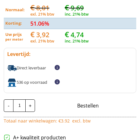
€
€
8,01
9,69
Normaal:
exl. 21% btw
inc. 21% btw
51.06%
Korting:
€
€
3,92
4,74
Uw prijs
per
meter
exl. 21% btw
inc. 21% btw
Levertijd:
Direct leverbaar
536 op voorraad
Neopreenkabel
-
+
Bestellen
H07RN-
F
|
Totaal naar winkelwagen: €
3.92
excl. btw
5G2,5mm²
|
Per
Meter
A+ kwaliteit producten