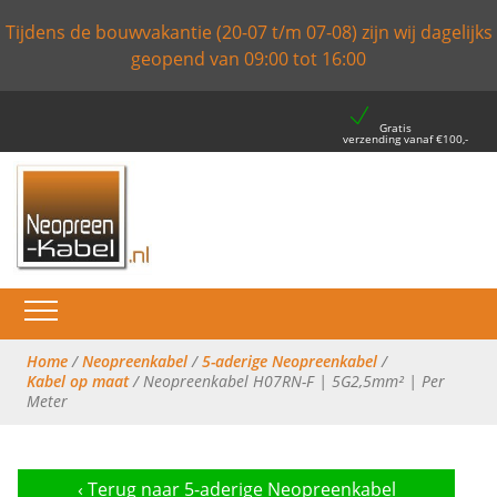
Tijdens de bouwvakantie (20-07 t/m 07-08) zijn wij dagelijks
geopend van 09:00 tot 16:00
Gratis
verzending vanaf €100,-
Home
/
Neopreenkabel
/
5-aderige Neopreenkabel
/
Kabel op maat
/ Neopreenkabel H07RN-F | 5G2,5mm² | Per
Meter
‹
Terug naar 5-aderige Neopreenkabel