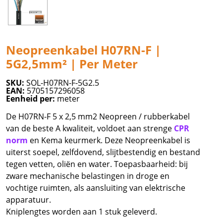
Neopreenkabel H07RN-F |
5G2,5mm² | Per Meter
SKU:
SOL-H07RN-F-5G2.5
EAN:
5705157296058
Eenheid per:
meter
De H07RN-F 5 x 2,5 mm2 Neopreen / rubberkabel
van de beste A kwaliteit, voldoet aan strenge
CPR
norm
en Kema keurmerk. Deze Neopreenkabel is
uiterst soepel, zelfdovend, slijtbestendig en bestand
tegen vetten, oliën en water. Toepasbaarheid: bij
zware mechanische belastingen in droge en
vochtige ruimten, als aansluiting van elektrische
apparatuur.
Kniplengtes worden aan 1 stuk geleverd.